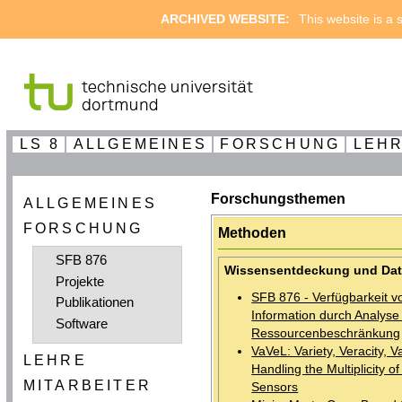
ARCHIVED WEBSITE:
This website is a s
LS 8
ALLGEMEINES
FORSCHUNG
LEH
Forschungsthemen
ALLGEMEINES
FORSCHUNG
Methoden
SFB 876
Wissensentdeckung und Dat
Projekte
SFB 876 - Verfügbarkeit v
Publikationen
Information durch Analyse
Software
Ressourcenbeschränkung
VaVeL: Variety, Veracity, V
LEHRE
Handling the Multiplicity o
MITARBEITER
Sensors