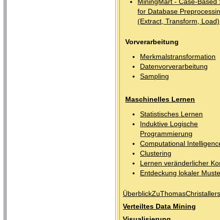
MiningMart - Case-Based 
for Database Preprocessi
(Extract, Transform, Load)
Vorverarbeitung
Merkmalstransformation
Datenvorverarbeitung
Sampling
Maschinelles Lernen
Statistisches Lernen
Induktive Logische
Programmierung
Computational Intelligenc
Clustering
Lernen veränderlicher K
Entdeckung lokaler Muste
ÜberblickZuThomasChristaller
Verteiltes Data Mining
Visualisierung