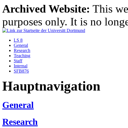
Archived Website:
This web
purposes only. It is no long
LS 8
General
Research
Teaching
Staff
Internal
SFB876
Hauptnavigation
General
Research