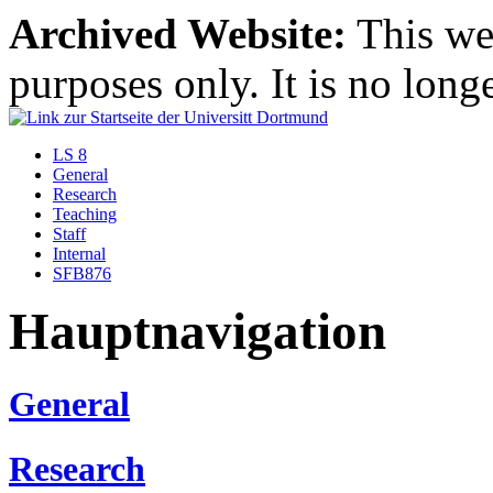
Archived Website:
This web
purposes only. It is no long
LS 8
General
Research
Teaching
Staff
Internal
SFB876
Hauptnavigation
General
Research