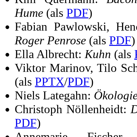
Hume
(als
PDF
)
Fabian Pawlowski, Hend
Roger Penrose
(als
PDF
)
Ella Albrecht:
Kuhn
(als
Viktor Marinov, Tilo Sc
(als
PPTX
/
PDF
)
Niels Lategahn:
Ökologie
Christoph Nöllenheidt:
D
PDF
)
Annemarie Fische