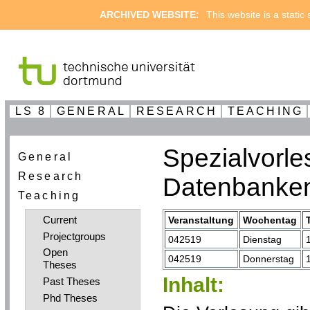
ARCHIVED WEBSITE:
This website is a static
LS 8
GENERAL
RESEARCH
TEACHING
Spezialvorl
General
Research
Datenbanke
Teaching
Current
Veranstaltung
Wochentag
Projectgroups
042519
Dienstag
Open
042519
Donnerstag
Theses
Inhalt:
Past Theses
Phd Theses