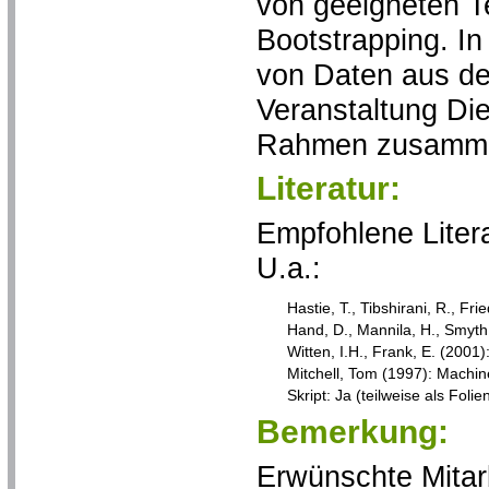
von geeigneten T
Bootstrapping. I
von Daten aus der
Veranstaltung Die
Rahmen zusammen 
Literatur:
Empfohlene Litera
U.a.:
Hastie, T., Tibshirani, R., Fr
Hand, D., Mannila, H., Smyth,
Witten, I.H., Frank, E. (200
Mitchell, Tom (1997): Machin
Skript: Ja (teilweise als Folie
Bemerkung:
Erwünschte Mitar