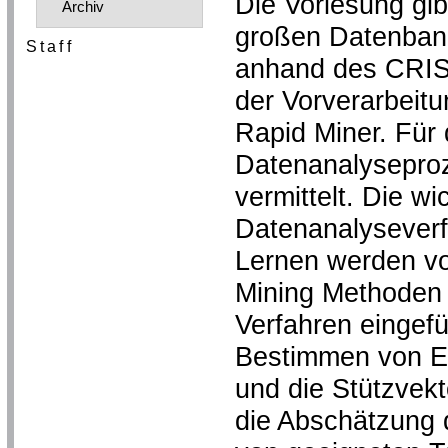
Die Vorlesung gib
Archiv
großen Datenbank
Staff
anhand des CRISP
der Vorverarbeitu
Rapid Miner. Für 
Datenanalyseproz
vermittelt. Die w
Datenanalyseverf
Lernen werden vor
Mining Methoden w
Verfahren eingef
Bestimmen von E
und die Stützvek
die Abschätzung d