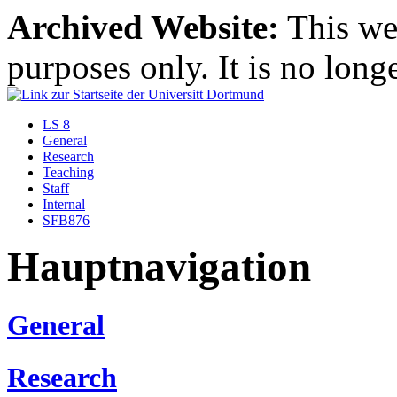
Archived Website:
This web
purposes only. It is no long
LS 8
General
Research
Teaching
Staff
Internal
SFB876
Hauptnavigation
General
Research