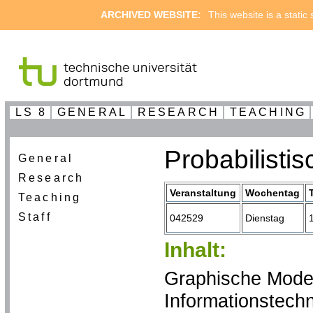
ARCHIVED WEBSITE:
This website is a static
LS 8
GENERAL
RESEARCH
TEACHING
Probabilisti
General
Research
Veranstaltung
Wochentag
Teaching
Staff
042529
Dienstag
Inhalt:
Graphische Mode
Informationstechn