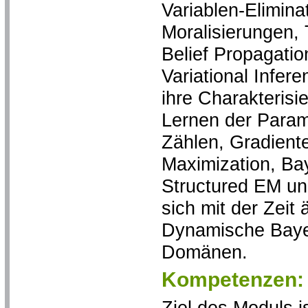
Variablen-Elimina
Moralisierungen, 
Belief Propagati
Variational Infer
ihre Charakterisi
Lernen der Param
Zählen, Gradient
Maximization, Bay
Structured EM und
sich mit der Zeit
Dynamische Bayes
Domänen.
Kompetenzen:
Ziel des Moduls i