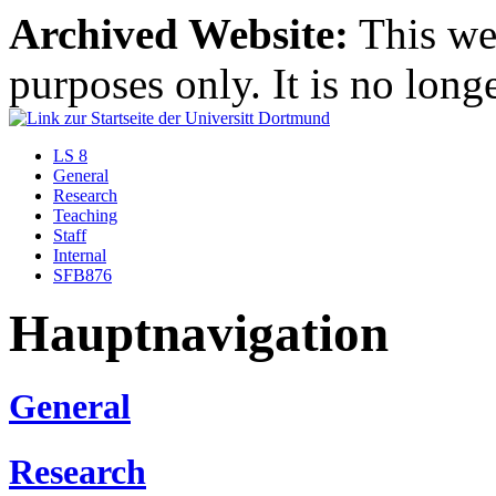
Archived Website:
This web
purposes only. It is no long
LS 8
General
Research
Teaching
Staff
Internal
SFB876
Hauptnavigation
General
Research