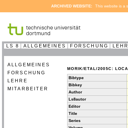
ARCHIVED WEBSITE:
This website is a s
LS 8
ALLGEMEINES
FORSCHUNG
LEH
ALLGEMEINES
MORIK/ETAL/2005C: LOC
FORSCHUNG
Bibtype
LEHRE
Bibkey
MITARBEITER
Author
Ls8autor
Editor
Title
Series
Volume