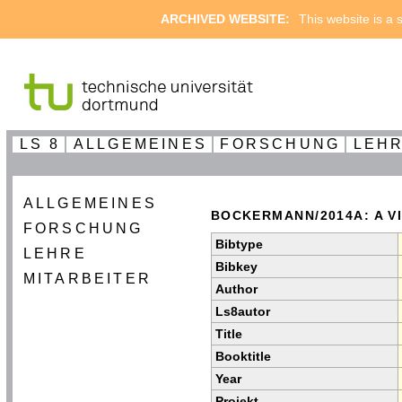
ARCHIVED WEBSITE:
This website is a s
LS 8
ALLGEMEINES
FORSCHUNG
LEH
ALLGEMEINES
BOCKERMANN/2014A: A V
FORSCHUNG
Bibtype
LEHRE
Bibkey
MITARBEITER
Author
Ls8autor
Title
Booktitle
Year
Projekt